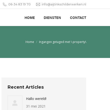
06-34 83 19 70
info@aijtinkschilderwerken.nl
HOME
DIENSTEN
CONTACT
Je bent hier:
Home
Ingangen getaged met \ property\
Recent Articles
Hallo wereld!
31 mei 2021