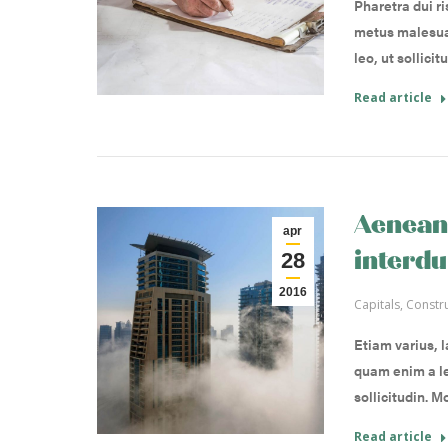
Pharetra dui r
metus malesua
leo, ut sollici
Read article
Aenean 
apr
interd
28
2016
Capitals
,
Constr
Etiam varius, l
quam enim a le
sollicitudin. M
Read article