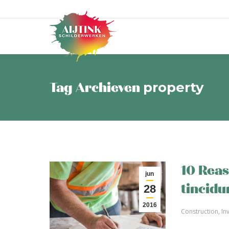
Tag Archieven
property
10 Reas
jun
tincidu
28
2016
Construction
,
In