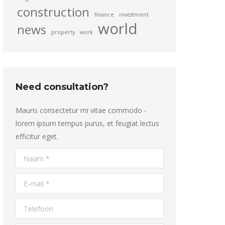
construction
finance
investment
world
news
property
work
Need consultation?
Mauris consectetur mi vitae commodo -
lorem ipsum tempus purus, et feugiat lectus
efficitur eget.
Naam *
E-mail *
Telefoon