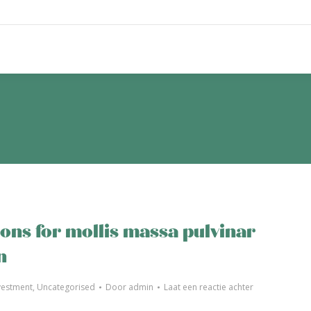
ons for mollis massa pulvinar
n
vestment
,
Uncategorised
Door
admin
Laat een reactie achter