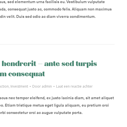
isus, sed elementum urna facilisis eu. Vestibulum vulputate
da, consequat justo ac, commodo felis. Aliquam non maximus
tudin velit. Duis sed odio ac diam viverra condimentum.
hendrerit – ante sed turpis
um consequat
uction
,
Investment
Door
admin
Laat een reactie achter
acus nec tempor eleifend, ex justo lacinia diam, sit amet aliquet
o. Etiam tristique metus eget ligula aliquam, eu pretium orci
orbi consectetur orci ac augue vulputate porta.